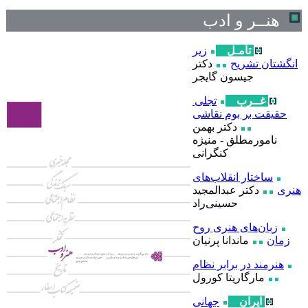
هنــر و ادب
تأمـل
زیر
انگشتان تشریح
دکتر
جیسون گایجر
غــرب
تجلی
حقیقت بر بوم نقاشی
دکتر بهمن
نامورمطلق - منیژه
کنگرانی
ساختار انقلاب‌های
هنری
دکتر عبدالمجید
حسینی‌راد
زبان‌های هنری روح
زمان
ماندانا پرنیان
هنرمند در برابر نظام
مارگاریتا کورول
ایران
جهانی