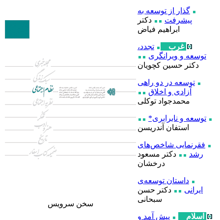
گذار از توسعه به
پیشرفت
دکتر
ابراهیم فیاض
غرب
تجدد،
توسعه و ویرانگری
دکتر حسین کچویان
توسعه در دو راهی
آزادی و اخلاق
محمدجواد توکلی
توسعه و نابرابری*
استفان آندریسن
فقرنمایی شاخص‌های
رشد
دکتر مسعود
درخشان
داستان توسعه‌ی
ایرانی
دکتر حسن
سبحانی
سخن سرويس
اسلام
پیش آمد و