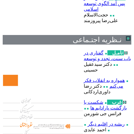
پس آمد الگوی توسعه
اسلامی
حجت‌الاسلام
علی‌رضا پیروزمند
نـظریه اجتـماعی
تأمـل
گفتاری در
باب سنت، تجدد و توسعه
دکتر سیدعقیل
حسینی
همواره به انقلاب فکر
می‌کنم
دکتر رضا
داوری‌اردکانی
غرب
شکست یا
بازگشت پارادایم ها
فرانس جی شورمن
ریشه در اقلیم دیگر
احمد عابدی