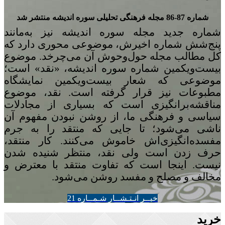
شماره 87-86 مجله‌ فرهنگی تحلیلی سوره‌ اندیشه منتشر شد
شماره‌ جدید مجله سوره اندیشه نیز به‌مانند
پنج
شش شماره‌ اخیرش، موضوعی محوری دارد که
کل مطالب مجله حول‌وحوش آن می‌چرخد. موضوع
بیست‌ویکمین شماره‌ سوره‌ اندیشه، «نقد» است؛
موضوعی که شعار بیست‌ویکمین نمایشگاه
مطبوعات نیز قرار گرفته است. نقد، موضوع
مناقشه‌برانگیزی است که بسیاری از مجادلات
سیاسی و فرهنگی ما، از روشن نبودن مفهوم آن
ناشی می‌شود؛ تا جایی که منتقد را به جرم
مفسده‌انگیزی‌اش خاموش می‌کنند. کار منتقد،
حرف زدن است ولی نقد، منتظر شنیده شدن
نیست. اینجا است که تفاوت منتقد با معترض و
مخالف و مصلح و مفسد روشن می‌شود.
خبــر انـتـشــار شـمــاره 21
خرید