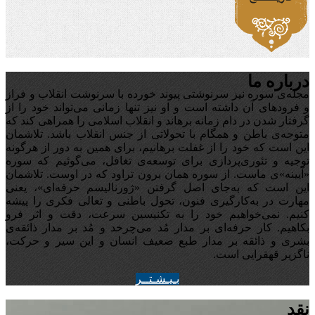
درباره ما
مجله‌ی سوره نیز سرنوشتی پیوند خورده با سرنوشت انقلاب و فراز
و فرودهای آن داشته است و او نیز تنها زمانی می‌تواند خود را از
گرفتار شدن در دام زمانه برهاند و انقلاب اسلامی را همراهی کند که
متوجه‌ی باطن و همگام با تحولاتی از جنس انقلاب باشد. تلاشمان
این است که خود را از غفلت برهانیم، برای همین به دور از هرگونه
توجیه‌ و تئوری‌پردازی برای توسعه‌ی تغافل،‌ می‌گوئیم که سوره
«آیینه‌»ی ماست. از سوره همان برون تراود که در اوست. تلاشمان
این است که به‌جای اصل گرفتن «ژورنالیسم حرفه‌ای»، یعنی
مهارت در به‌کارگیری فنون، تحول باطنی و تعالی فکری را پیشه
کنیم. نمی‌خواهیم خود را به تکنیسین سرعت، دقت و اثر فرو
بکاهیم. کار حرفه‌ای بر مدار مُد می‌چرخد و مُد بر مدار ذائقه‌ی
بشری و ذائقه بر مدار طبع ضعیف انسان و این سیر و حرکت،
ناگزیر قهقرایی است.
بـيـشـتــر
نقد