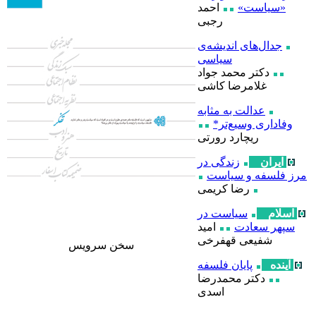
«سیاست»
احمد
رجبی
جدال‌های اندیشه‌ی
سیاسی
دکتر محمد جواد
غلامرضا کاشی
عدالت به مثابه
وفاداری وسیع‌تر*
ریچارد رورتی
ایران
زندگی در
مرز فلسفه و سیاست
رضا کریمی
اسلام
سیاست در
سپهر سعادت
امید
شفیعی قهفرخی
سخن سرويس
آینده
پایان فلسفه
دکتر محمدرضا
اسدی