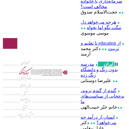
سرمایه‌داری با خانواده
مخالف است؟
حجت‌الاسلام صدوق
هرچه می‌خواهد دل
تنگت نگو اما بخواه
موسی موسوی
از education تا تعلیم و
تربیت
دكتر محمد
آرمند
ایران
مدرسه
بدون زنگ و دانشگاه
زنگ زده
علیرضا دوستانی
گندم از گندم بروید،
بدحجابی از سیاست‌‌‌های
ما
خانم خیّر حبیب‌الهی
انسان از درآمد چه
می‌‌خواهد؟
دکتر
عادل پیغامی