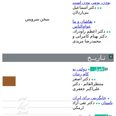
بودن، بومی بودن است
دکتر اسماعیل
بنی‌اردلان
سخن سرويس
نقاشان و ما
عوام‌الناس
دکتر اعظم راودراد،
دکتر بهنام کامرانی و
محمدرضا مریدی
تـاریــخ
تأمـل
دولتی به
کام رندان
دکتر اصغر
منتظرالقائم - دکتر
علی‌اکبر جعفری
جایگزینی برای ایران
باستان
دکتر تقی آزاد
ارمکی