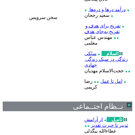
درآمد درها و دره‌ها
سعید رجحان
سخن سرويس
تفریح برای هدف و
تفریح به‌‌جای هدف
مهندس عباس
معلمی
اسلام
سبُکی
زندگی در سبک زندگی
جهادی
حجت‌الاسلام مهدیان
امل تا عمل
رضا
کریمی
نــظام اجتــماعی
تأمـل
از آرامش
تدبیر تا حیرت تقدیر
عطاءالله بیگدلی