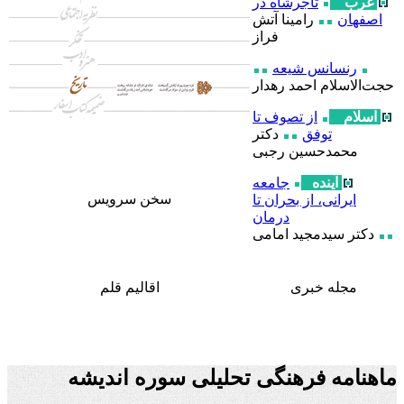
غرب
تاجرشاه در
اصفهان
رامینا آتش
فراز
رنسانس شیعه
حجت‌الاسلام احمد رهدار
اسلام
از تصوف تا
توفق
دکتر
محمدحسین رجبی
آینده
جامعه
سخن سرويس
ایرانی، از بحران تا
درمان
دکتر سیدمجید امامی
مجله خبری
اقالیم قلم
ماهنامه فرهنگی تحلیلی سوره اندیشه