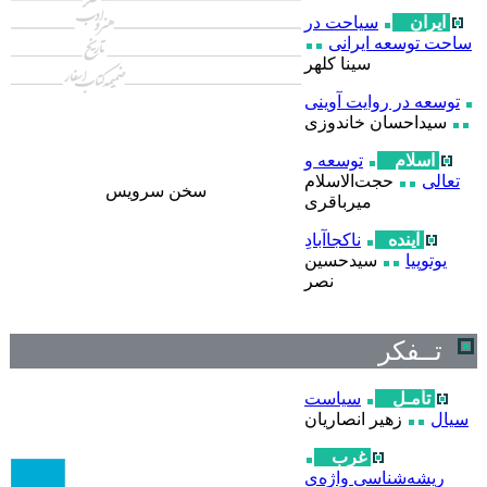
ایران
سیاحت در
ساحت توسعه ایرانی
سینا کلهر
توسعه در روایت آوینی
سیداحسان خاندوزی
اسلام
توسعه و
تعالی
حجت‌الاسلام
سخن سرويس
میرباقری
آینده
ناکجاآبادِ
یوتوپیا
سیدحسین
نصر
تــفکر
تأمـل
سیاست
سیال
زهیر انصاریان
غرب
ریشه‌شناسی واژه‌ی