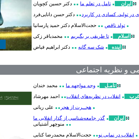
ایران
تامل در تعلم ما
دکتر حسین کچویان
 در تولید، کسادی در کاربرد
دکتر
حسن دانایی‌فرد
تولد ناقص
حجت‌الاسلام
دکتر
حمید پارسانیا
اسلام
تا طريقی بر بگيريم
محمدباقر زکی
آینده
شک سه گانه
دکتر
ابراهیم فیاض
می و نظریه اجتماعی
تأمـل
وجه مواجهه ما
محمد خندان
رب
انقلاب در نظریه‌های انقلاب
احمد مهرشاد
هجــرت از هجر
علی ربانی
ایران
گذر جامعه‌شناسی از گذار انقلابی ما
منوچهر آشتیانی
انقلاب در نمایی نو
حجت‌الاسلام محمدرضا کتابی