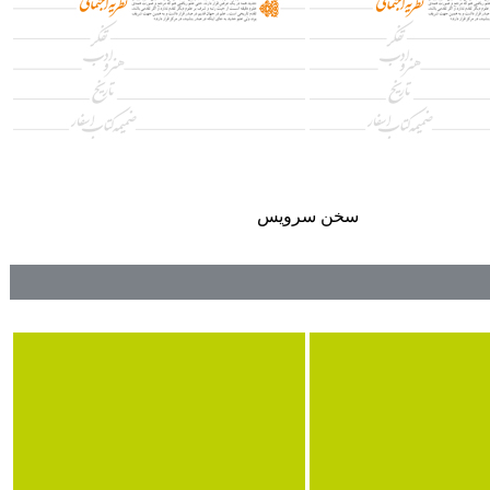
سخن سرويس