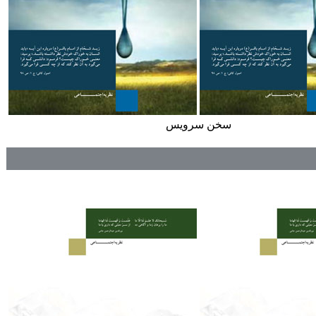
سخن سرويس