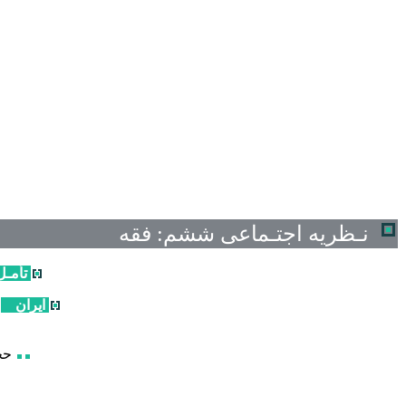
نـظریه اجتـماعی ششم:
فقه
تأمـل
ایران
حجت