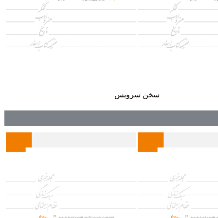
سخن سرويس