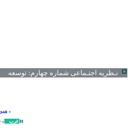
نـظریه اجتـماعی
شماره چهارم:
توسعه
هموا
غرب
ش