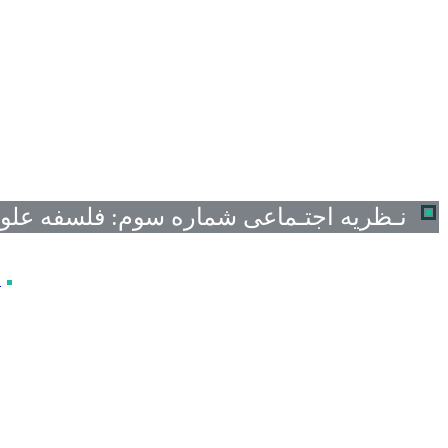
نـظریه اجتـماعی
شماره سوم:
فلسفه علو
ا