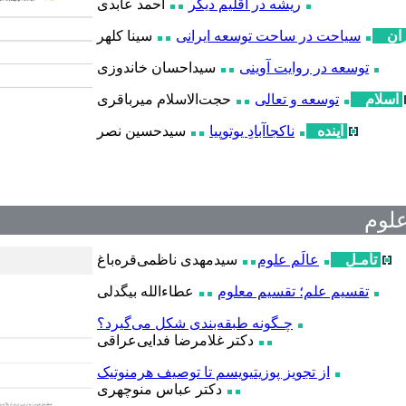
ریشه در اقلیم دیگر
احمد عابدی
ران
سیاحت در ساحت توسعه ایرانی
سینا کلهر
توسعه در روایت آوینی
سیداحسان خاندوزی
اسلام
توسعه و تعالی
حجت‌الاسلام میرباقری
آینده
ناکجاآبادِ یوتوپیا
سیدحسین نصر
علوم
تأمـل
عالَم علوم
سیدمهدی ناظمی‌قره‌باغ
تقسیم علم؛ تقسیم معلوم
عطاءالله بیگدلی
چـگونه طبقه‌بندی شکل می‌گیرد؟
دکتر غلامرضا فدایی‌عراقی
از تجویز پوزیتیویسم تا توصیف هرمنوتیک
دکتر عباس منوچهری