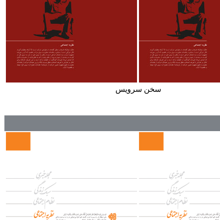
سخن سرويس