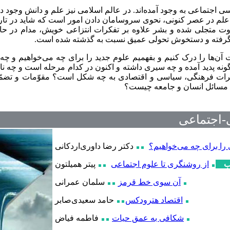
 اجتماعی به وجود آمده‌اند. در عالم اسلامی نیز علم و دانش وجود دا
‌ علم در عصر کنونی، نحوی سروسامان دادن امور است که شاید در تاری
اوت متجلی شده و بشر علاوه بر تفکرات انتزاعی خویش، مدام در حا
ود گرفته و دستخوش تحولی عمیق نسبت به گذشته‌ شده است.
ت آن‌ها را درک کنیم و بفهمیم علوم‌ جدید را برای چه می‌خواهیم و چه
ونه پدید آمده و چه سیری داشته و اکنون در کدام مرحله است و چه نارسا
غییرات فرهنگی، سیاسی و اقتصادی به چه شکل است؟ مقوّمات و تضمّن
 مسائل انسان و جامعه چیست؟
-اجتماعی
 را برای چه می‌خواهيم؟
دکتر
رضا داوری‌اردکانی
ب
از روشنگری تا علوم اجتماعی
پیتر همیلتون
آن سوی خط قرمز
سلمان عمرانی
اقتصاد هترودکس
حامد سعیدی‌صابر
شکافی به عمق حيات
فاطمه فیاض