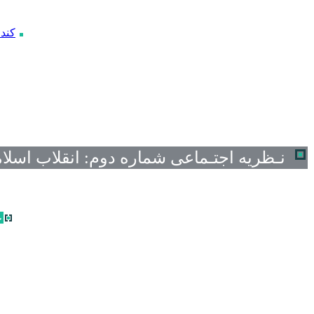
کندی
نـظریه اجتـماعی
شماره دوم:
انقلاب اسلا
غ